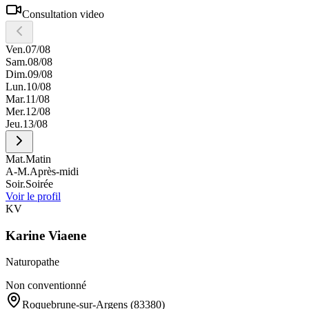
Consultation video
Ven.
07/08
Sam.
08/08
Dim.
09/08
Lun.
10/08
Mar.
11/08
Mer.
12/08
Jeu.
13/08
Mat.
Matin
A-M.
Après-midi
Soir.
Soirée
Voir le profil
KV
Karine
Viaene
Naturopathe
Non conventionné
Roquebrune-sur-Argens
(83380)