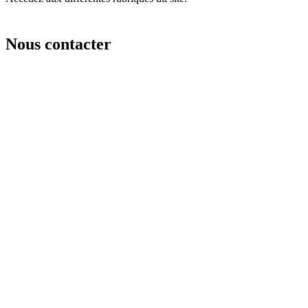
Nous contacter
Prénom
Nom
Email
Sujet
Sélectionnez un sujet
Message