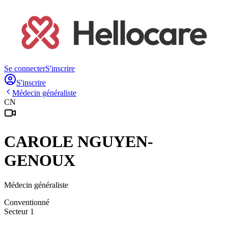
Se connecter
S'inscrire
S'inscrire
Médecin généraliste
CN
CAROLE
NGUYEN-
GENOUX
Médecin généraliste
Conventionné
Secteur 1