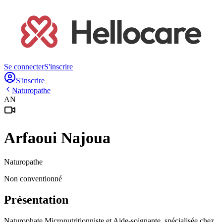
Se connecter
S'inscrire
S'inscrire
Naturopathe
AN
Arfaoui
Najoua
Naturopathe
Non conventionné
Présentation
Naturophate Micronutritionniste et Aide-soignante, spécialisée chez