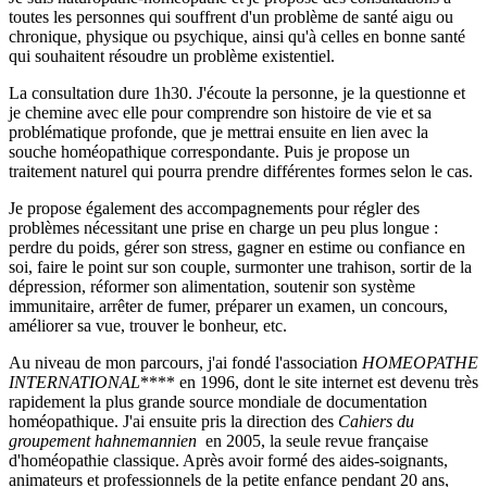
toutes les personnes qui souffrent d'un problème de santé aigu ou
chronique, physique ou psychique, ainsi qu'à celles en bonne santé
qui souhaitent résoudre un problème existentiel.
La consultation dure 1h30. J'écoute la personne, je la questionne et
je chemine avec elle pour comprendre son histoire de vie et sa
problématique profonde, que je mettrai ensuite en lien avec la
souche homéopathique correspondante. Puis je propose un
traitement naturel qui pourra prendre différentes formes selon le cas.
Je propose également des accompagnements pour régler des
problèmes nécessitant une prise en charge un peu plus longue :
perdre du poids, gérer son stress, gagner en estime ou confiance en
soi, faire le point sur son couple, surmonter une trahison, sortir de la
dépression, réformer son alimentation, soutenir son système
immunitaire, arrêter de fumer, préparer un examen, un concours,
améliorer sa vue, trouver le bonheur, etc.
Au niveau de mon parcours, j'ai fondé l'association
HOMEOPATHE
INTERNATIONAL
**** en 1996, dont le site internet est devenu très
rapidement la plus grande source mondiale de documentation
homéopathique. J'ai ensuite pris la direction des
Cahiers du
groupement hahnemannien
en 2005, la seule revue française
d'homéopathie classique. Après avoir formé des aides-soignants,
animateurs et professionnels de la petite enfance pendant 20 ans,