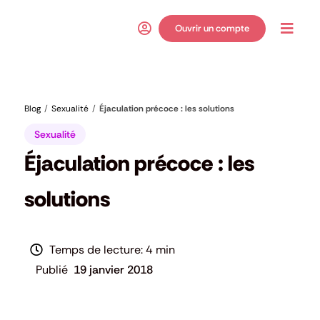
Passer
au
Ouvrir un compte
Toggl
contenu
Navig
Blog
Sexualité
Éjaculation précoce : les solutions
Sexualité
Éjaculation précoce : les
solutions
4 min
19 janvier 2018