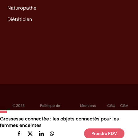
Naturopathe
Diététicien
© 2025
Politique de
Mentions
CGU
CGV
Hellocare
confidentialité
légales
Grossesse connectée : les objets connectés pour les
femmes enceintes
Prendre RDV