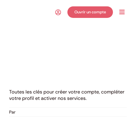
Passer
au
Ouvrir un compte
Toggl
contenu
Navig
Voir
l'image
agrandie
Toutes les clés pour créer votre compte, compléter
votre profil et activer nos services.
Par
Antoine