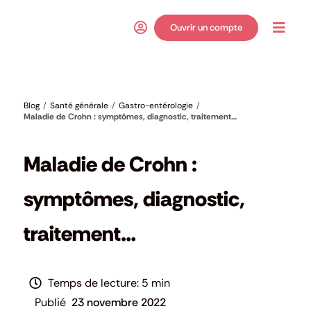
Passer
au
Ouvrir un compte
Toggl
contenu
Navig
Blog
Santé générale
Gastro-entérologie
Maladie de Crohn : symptômes, diagnostic, traitement…
Gastro-entérologie
,
Santé générale
Maladie de Crohn :
symptômes, diagnostic,
traitement…
5 min
23 novembre 2022