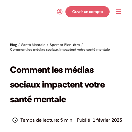
Passer
au
Ouvrir un compte
Toggl
contenu
Navig
Blog
Santé Mentale
Sport et Bien-être
Comment les médias sociaux impactent votre santé mentale
Santé Mentale
,
Sport et Bien-être
Comment les médias
sociaux impactent votre
santé mentale
5 min
1 février 2023