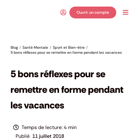
Passer
au
Ouvrir un compte
Toggl
contenu
Navig
Blog
Santé Mentale
Sport et Bien-être
5 bons réflexes pour se remettre en forme pendant les vacances
Santé Mentale
,
Sport et Bien-être
5 bons réflexes pour se
remettre en forme pendant
les vacances
4 min
11 juillet 2018