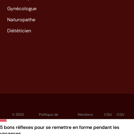
Gynécologue
Naturopathe
Diététicien
© 2025
Politique de
Mentions
CGU
CGV
Hellocare
confidentialité
légales
5 bons réflexes pour se remettre en forme pendant les
vacances