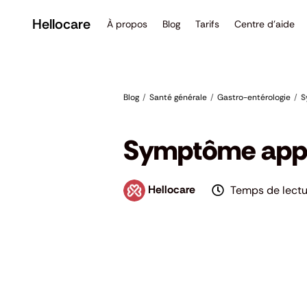
Passer
au
Hellocare
À propos
Blog
Tarifs
Centre d’aide
contenu
Blog
Santé générale
Gastro-entérologie
S
Gastro-entérologie
,
Santé générale
Symptôme appen
Hellocare