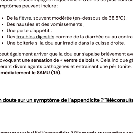
mptômes peuvent inclure :
De la
fièvre
, souvent modérée (en-dessous de 38,5°C) ;
Des nausées et des vomissements ;
Une perte d’appétit ;
Des
troubles digestifs
comme de la diarrhée ou au contrair
Une boiterie si la douleur irradie dans la cuisse droite.
 peut également arriver que la douleur s’apaise brièvement a
rovoquant
une
sensation de « ventre de bois »
.
Cela indique g
bérant divers agents pathogènes et entraînant une péritonite.
médiatement le SAMU (15)
.
 doute sur un symptôme de l’appendicite ? Téléconsult