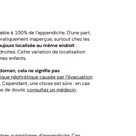
iable à 100% de l’appendicite. D’une part,
pratiquement inaperçue, surtout chez les
toujours localisée au même endroit
:
droites. Cette variation de localisation
nes enfants.
domen, cela ne signifie pas
lique néphrétique causée par l’évacuation
. Cependant, une chose est sûre : en cas
cas de doute,
consultez un médecin
.
utres symptômes d’appendicite. Ces