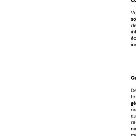
Co
Vo
so
de
in
éc
in
Qu
De
fo
gé
ri
au
re
no
ma