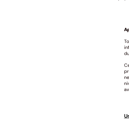
Ap
To
in
du
Ce
pr
ne
ni
av
Un