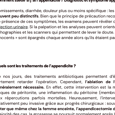
mment savoir si j’ai l’appendicite ?
Diagnostic et symptôme app
missements, diarrhée, douleur plus ou moins spécifique : le
uvent peu distinctifs
.
Bien que le principe de précaution r
 présence de ces symptômes, les examens peuvent révéler di
fection urinaire
.
Si la palpation et les analyses peuvent oriente
hographies et les scanners qui permettent de lever le doute.
nocents » sont épargnés chaque année alors qu’ils étaient par
els sont les traitements de l’appendicite ?
 nos jours, des traitements antibiotiques permettent d’é
rtement retarder l’opération.
Cependant,
l’ablation de
néralement nécessaire.
En effet, cette intervention est la
sques de péritonite, une inflammation du péritoine (memb
x répercutions parfois mortelles.
Heureusement, l’interv
lativement peu invasive grâce aux progrès chirurgicaux : souv
ter que même chez la femme enceinte, l’appendicectomie d
jorité des cas, la grossesse se poursuit normalement après l