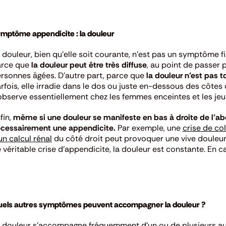
mptôme appendicite : la douleur
 douleur, bien qu’elle soit courante, n’est pas un symptôme f
arce que
la douleur peut être très diffuse
, au point de passer 
rsonnes âgées. D’autre part, parce que
la douleur n’est pas 
rfois, elle irradie dans le dos ou juste en-dessous des côtes 
observe essentiellement chez les femmes enceintes et les jeu
fin,
même si une douleur se manifeste en bas à droite de l’ab
cessairement une appendicite.
Par exemple, une
crise de co
un calcul rénal
du côté droit peut provoquer une vive douleur
 véritable crise d’appendicite, la douleur est constante. En 
els autres symptômes peuvent accompagner la douleur ?
 douleur s’accompagne fréquemment d’un ou de plusieurs a