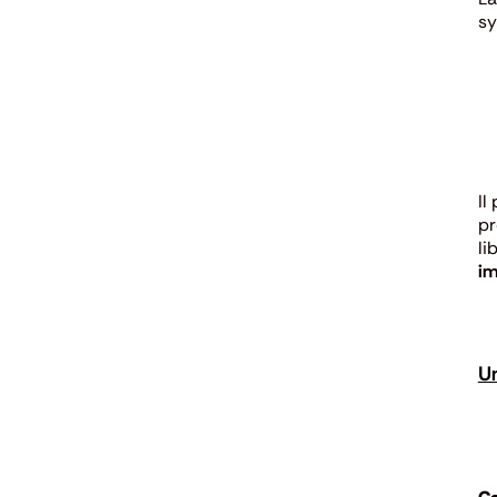
sy
Il
p
li
im
Un