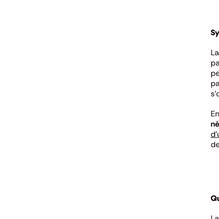
Sy
La
p
pe
pa
s’
En
né
d’
de
Qu
La