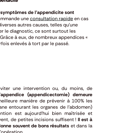
endicite
s
symptômes de l’appendicite sont
ecommande une
consultation rapide
en cas
verses autres causes, telles qu’une
r le diagnostic, ce sont surtout les
Grâce à eux, de nombreux appendices «
fois enlevés à tort par le passé.
viter une intervention ou, du moins, de
 l’appendice (appendicectomie) demeure
 meilleure manière de prévenir à 100% les
rane entourant les organes de l’abdomen)
ention est aujourd’hui bien maîtrisée et
ent, de petites incisions suffisent !
Il est à
onne souvent de bons résultats
et dans la
’opération.