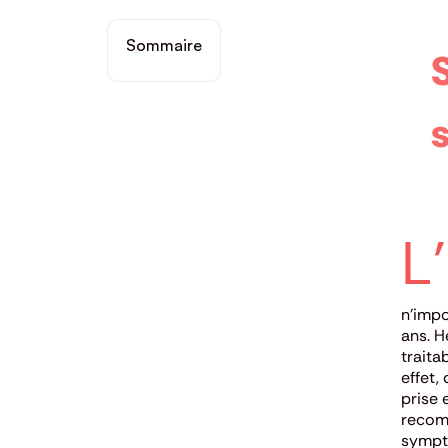
Sommaire
s
L’
n’impo
ans.
H
traita
effet,
prise 
recomm
sympt